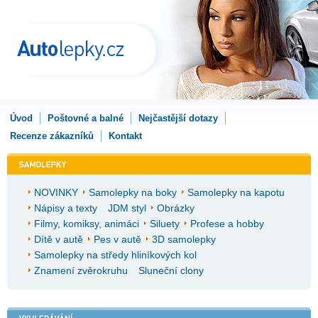
Úvod
Poštovné a balné
Nejčastější dotazy
Recenze zákazníků
Kontakt
NOVINKY
Samolepky na boky
Samolepky na kapotu
Nápisy a texty
JDM styl
Obrázky
Filmy, komiksy, animáci
Siluety
Profese a hobby
Dítě v autě
Pes v autě
3D samolepky
Samolepky na středy hliníkových kol
Znamení zvěrokruhu
Sluneční clony