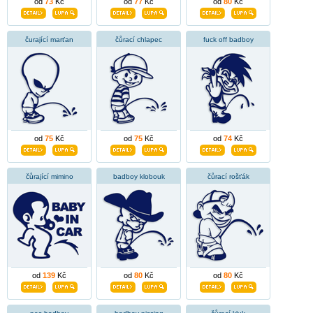
od
73
Kč
od
77
Kč
od
80
Kč
čurající marťan
čůrací chlapec
fuck off badboy
od
75
Kč
od
75
Kč
od
74
Kč
čůrající mimino
badboy klobouk
čůrací rošťák
od
139
Kč
od
80
Kč
od
80
Kč