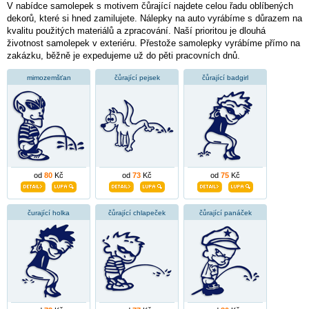
V nabídce samolepek s motivem čůrající najdete celou řadu oblíbených
dekorů, které si hned zamilujete. Nálepky na auto vyrábíme s důrazem na
kvalitu použitých materiálů a zpracování. Naší prioritou je dlouhá
životnost samolepek v exteriéru. Přestože samolepky vyrábíme přímo na
zakázku, běžně je expedujeme už do pěti pracovních dnů.
mimozemšťan
čůrající pejsek
čůrající badgirl
od
80
Kč
od
73
Kč
od
75
Kč
čurající holka
čůrající chlapeček
čůrající panáček