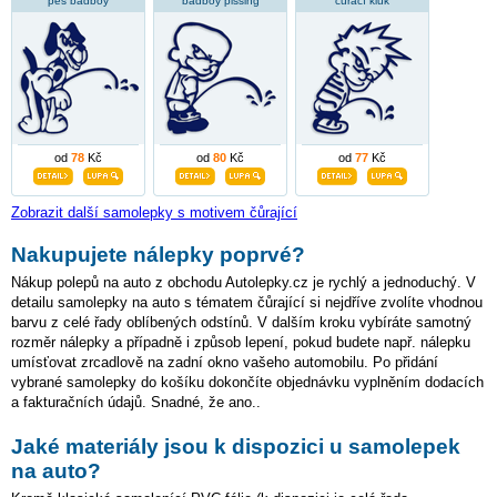
pes badboy
badboy pissing
čůrací kluk
od
78
Kč
od
80
Kč
od
77
Kč
Zobrazit další samolepky s motivem čůrající
Nakupujete nálepky poprvé?
Nákup polepů na auto z obchodu Autolepky.cz je rychlý a jednoduchý. V
detailu samolepky na auto s tématem čůrající si nejdříve zvolíte vhodnou
barvu z celé řady oblíbených odstínů. V dalším kroku vybíráte samotný
rozměr nálepky a případně i způsob lepení, pokud budete např. nálepku
umísťovat zrcadlově na zadní okno vašeho automobilu. Po přidání
vybrané samolepky do košíku dokončíte objednávku vyplněním dodacích
a fakturačních údajů. Snadné, že ano..
Jaké materiály jsou k dispozici u samolepek
na auto?