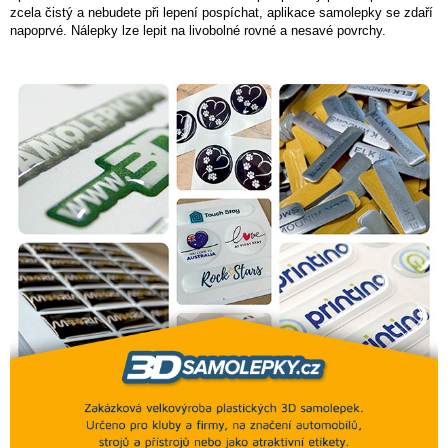
zcela čistý a nebudete při lepení pospíchat, aplikace samolepky se zdaří
napoprvé. Nálepky lze lepit na livobolné rovné a nesavé povrchy.