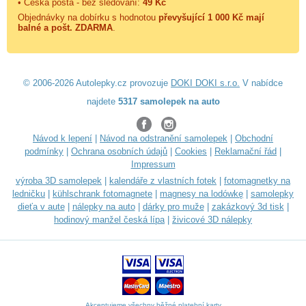
• Česká pošta - bez sledování:
49 Kč
Objednávky na dobírku s hodnotou
převyšující 1 000 Kč mají
balné a
pošt. ZDARMA
.
© 2006-2026 Autolepky.cz provozuje
DOKI DOKI s.r.o.
V nabídce
najdete
5317 samolepek na auto
Návod k lepení
|
Návod na odstranění samolepek
|
Obchodní
podmínky
|
Ochrana osobních údajů
|
Cookies
|
Reklamační řád
|
Impressum
výroba 3D samolepek
|
kalendáře z vlastních fotek
|
fotomagnetky na
ledničku
|
kühlschrank fotomagnete
|
magnesy na lodówkę
|
samolepky
dieťa v aute
|
nálepky na auto
|
dárky pro muže
|
zakázkový 3d tisk
|
hodinový manžel česká lípa
|
živicové 3D nálepky
Akceptujeme všechny běžné platební karty