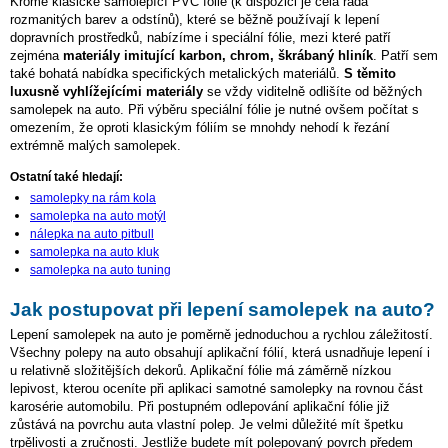
Kromě klasické samolepící PVC fólie (k dispozici je celá řada
rozmanitých barev a odstínů), které se běžně používají k lepení
dopravních prostředků, nabízíme i speciální fólie, mezi které patří
zejména
materiály imitující karbon, chrom, škrábaný hliník
. Patří sem
také bohatá nabídka specifických metalických materiálů.
S těmito
luxusně vyhlížejícími materiály
se vždy viditelně odlišíte od běžných
samolepek na auto. Při výběru speciální fólie je nutné ovšem počítat s
omezením, že oproti klasickým fóliím se mnohdy nehodí k řezání
extrémně malých samolepek.
Ostatní také hledají:
samolepky na rám kola
samolepka na auto motýl
nálepka na auto pitbull
samolepka na auto kluk
samolepka na auto tuning
Jak postupovat při lepení samolepek na auto?
Lepení samolepek na auto je poměrně jednoduchou a rychlou záležitostí.
Všechny polepy na auto obsahují aplikační fólií, která usnadňuje lepení i
u relativně složitějších dekorů. Aplikační fólie má záměrně nízkou
lepivost, kterou oceníte při aplikaci samotné samolepky na rovnou část
karosérie automobilu. Při postupném odlepování aplikační fólie již
zůstává na povrchu auta vlastní polep. Je velmi důležité mít špetku
trpělivosti a zručnosti. Jestliže budete mít polepovaný povrch předem